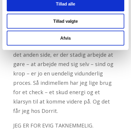
hendes healende evner. Jeg vil med som
Tillad alle
tiden går nok finde nogle af evnerne i
mig selv – men Dorrit vil jeg aldrig slippe
Tillad valgte
igen.
Afvis
Nu selvom jeg er kommet lykkelig ud på
det anden side, er der stadig arbejde at
gøre – at arbejde med sig selv – sind og
krop – er jo en uendelig vidunderlig
proces. Så indimellem har jeg lige brug
for et check – et skud energi og et
klarsyn til at komme videre på. Og det
får jeg hos Dorrit.
JEG ER FOR EVIG TAKNEMMELIG.