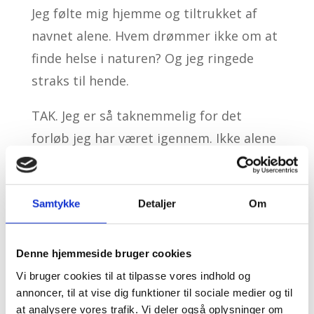
Jeg følte mig hjemme og tiltrukket af
navnet alene. Hvem drømmer ikke om at
finde helse i naturen? Og jeg ringede
straks til hende.
TAK. Jeg er så taknemmelig for det
forløb jeg har været igennem. Ikke alene
har jeg nu normale celler igen, men jeg
er også blevet ført ind i en guddommelig
vis verden. Jeg er blevet klogere på mig
Samtykke
Detaljer
Om
selv og på universets guddommelige
kræfter. Og det alene ved samtaler/fjern
Denne hjemmeside bruger cookies
healing over telefon og to møder.
Vi bruger cookies til at tilpasse vores indhold og
annoncer, til at vise dig funktioner til sociale medier og til
Da jeg talte med Dorrit første gang var
at analysere vores trafik. Vi deler også oplysninger om